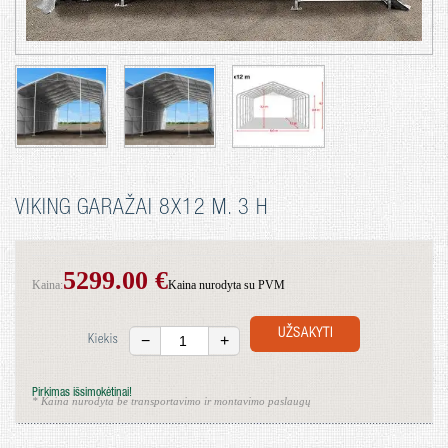
VIKING GARAŽAI 8X12 M. 3 H
5299.00 €
Kaina:
Kaina nurodyta su PVM
UŽSAKYTI
−
+
Kiekis
Pirkimas išsimokėtinai!
* Kaina nurodyta be transportavimo ir montavimo paslaugų