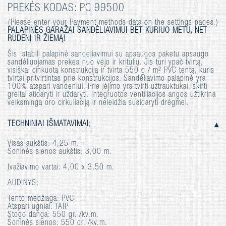
PREKĖS KODAS: PC 99500
(Please enter your Payment methods data on the settings pages.)
PALAPINĖS GARAŽAI SANDĖLIAVIMUI BET KURIUO METU, NET
RUDENĮ IR ŽIEMĄ!
Šis stabili palapinė sandėliavimui su apsaugos paketu apsaugo
sandėliuojamas prekes nuo vėjo ir kritulių. Jis turi ypač tvirtą,
visiškai cinkuotą konstrukciją ir tvirta 550 g / m² PVC tentą, kuris
tvirtai pritvirtintas prie konstrukcijos. Sandėliavimo palapinė yra
100% atspari vandeniui. Prie įėjimo yra tvirti užtrauktukai, skirti
greitai atidaryti ir uždaryti. Integruotos ventiliacijos angos užtikrina
veiksmingą oro cirkuliaciją ir neleidžia susidaryti drėgmei.
TECHNINIAI IŠMATAVIMAI;
Visas aukštis: 4,25 m.
Šoninės sienos aukštis: 3,00 m.
Įvažiavimo vartai: 4,00 x 3,50 m.
AUDINYS;
Tento medžiaga: PVC
Atspari ugniai: TAIP
Stogo danga: 550 gr. /kv.m.
Šoninės sienos: 550 gr. /kv.m.