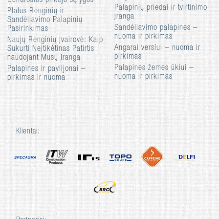
Bendrosios pirkėjo sąlygos
Palapinių priedai ir tvirtinimo
Platus Renginių ir
įranga
Sandėliavimo Palapinių
Sandėliavimo palapinės –
Pasirinkimas
nuoma ir pirkimas
Naujų Renginių Įvairovė: Kaip
Angarai verslui – nuoma ir
Sukurti Neįtikėtinas Patirtis
pirkimas
naudojant Mūsų Įrangą
Palapinės žemės ūkiui –
Palapinės ir paviljonai –
nuoma ir pirkimas
pirkimas ir nuoma
Klientai: