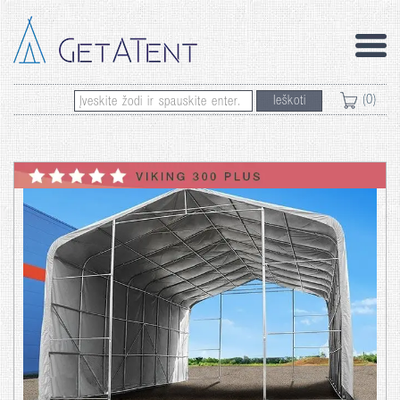
(0)
Ieškoti