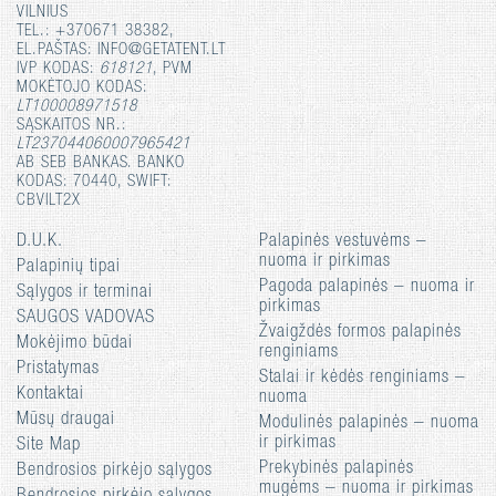
VILNIUS
TEL.: +370671 38382,
EL.PAŠTAS: INFO@GETATENT.LT
IVP KODAS:
618121
, PVM
MOKĖTOJO KODAS:
LT100008971518
SĄSKAITOS NR.:
LT237044060007965421
AB SEB BANKAS. BANKO
KODAS: 70440, SWIFT:
CBVILT2X
D.U.K.
Palapinės vestuvėms –
nuoma ir pirkimas
Palapinių tipai
Pagoda palapinės – nuoma ir
Sąlygos ir terminai
pirkimas
SAUGOS VADOVAS
Žvaigždės formos palapinės
Mokėjimo būdai
renginiams
Pristatymas
Stalai ir kėdės renginiams –
Kontaktai
nuoma
Mūsų draugai
Modulinės palapinės – nuoma
ir pirkimas
Site Map
Prekybinės palapinės
Bendrosios pirkėjo sąlygos
mugėms – nuoma ir pirkimas