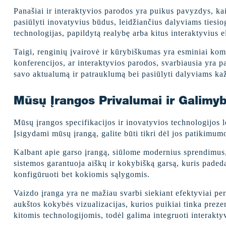
Panašiai ir interaktyvios parodos yra puikus pavyzdys, ka
pasiūlyti inovatyvius būdus, leidžiančius dalyviams tiesiog
technologijas, papildytą realybę arba kitus interaktyvius e
Taigi, renginių įvairovė ir kūrybiškumas yra esminiai kompon
konferencijos, ar interaktyvios parodos, svarbiausia yra p
savo aktualumą ir patrauklumą bei pasiūlyti dalyviams ka
Mūsų Įrangos Privalumai ir Galimy
Mūsų įrangos specifikacijos ir inovatyvios technologijos le
Įsigydami mūsų įrangą, galite būti tikri dėl jos patikimu
Kalbant apie garso įrangą, siūlome modernius sprendimus, 
sistemos garantuoja aiškų ir kokybišką garsą, kuris padeda 
konfigūruoti bet kokiomis sąlygomis.
Vaizdo įranga yra ne mažiau svarbi siekiant efektyviai per
aukštos kokybės vizualizacijas, kurios puikiai tinka preze
kitomis technologijomis, todėl galima integruoti interaktyvi