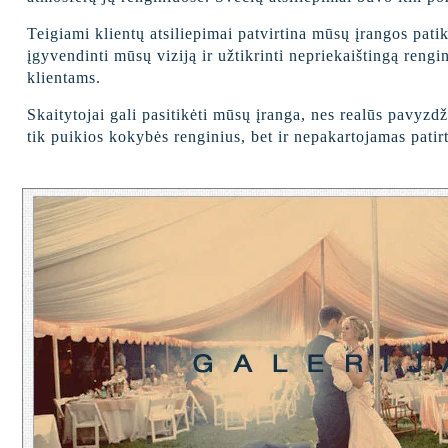
Teigiami klientų atsiliepimai patvirtina mūsų įrangos pat
įgyvendinti mūsų viziją ir užtikrinti nepriekaištingą reng
klientams.
Skaitytojai gali pasitikėti mūsų įranga, nes realūs pavyzd
tik puikios kokybės renginius, bet ir nepakartojamas patir