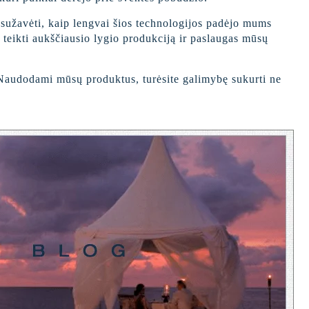
 sužavėti, kaip lengvai šios technologijos padėjo mums
u teikti aukščiausio lygio produkciją ir paslaugas mūsų
ą. Naudodami mūsų produktus, turėsite galimybę sukurti ne