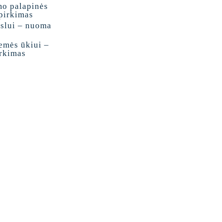
mo palapinės
pirkimas
rslui – nuoma
emės ūkiui –
irkimas