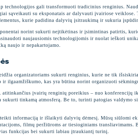
ip technologijos gali transformuoti tradicinius renginius. Nau
iai sąveikauti su eksponatais ar dalyvauti įvairiose veiklose.
lementus, kurie padidina dalyvių įsitraukimą ir sukuria įspūdin
entai norint sukurti neįtikėtinas ir įsimintinas patirtis, kurio
asinaudoti naujausiomis technologijomis ir nuolat ieškoti unika
žką naujo ir nepakartojamo.
bės
idžia organizatoriams sukurti renginius, kurie ne tik išsiskiria
mo ir ilgaamžiškumo, kas yra būtina norint organizuoti sėkming
atitinkančius įvairių renginių poreikius – nuo konferencijų i
sukurti tinkamą atmosferą. Be to, turinti patogias valdymo sis
teikti informaciją ir išlaikyti dalyvių dėmesį. Mūsų siūlomi e
ntacijoms, filmų peržiūroms ar tiesioginiams transliavimams. B
as funkcijas bei sukurti labiau įtraukiantį turinį.