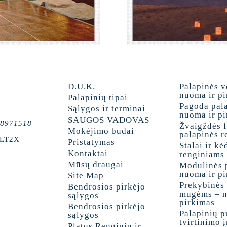
D.U.K.
Palapinės 
nuoma ir p
Palapinių tipai
Pagoda pal
Sąlygos ir terminai
nuoma ir p
SAUGOS VADOVAS
8971518
Žvaigždės 
Mokėjimo būdai
palapinės 
ILT2X
Pristatymas
Stalai ir kė
Kontaktai
renginiams
Mūsų draugai
Modulinės 
nuoma ir p
Site Map
Prekybinės
Bendrosios pirkėjo
mugėms – n
sąlygos
pirkimas
Bendrosios pirkėjo
Palapinių pr
sąlygos
tvirtinimo 
Platus Renginių ir