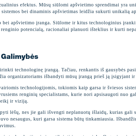
izualinius efektus. Mūsų siūlomi apšvietimo sprendimai yra uni
 sistemos bei dinaminis apšvietimas leidžia sukurti unikalią ap
 bei apšvietimo įranga. Siūlome ir kitus technologinius įrank
renginio potencialą, racionaliai planuoti išteklius ir kurti nep
 Galimybės
irinkti technologinę įrangą. Tačiau, renkantis iš gausybės pas
 organizatoriams išbandyti mūsų įrangą prieš ją įsigyjant ir 
iomis technologijomis, tokiomis kaip garsa ir šviesos sistemo
usiems renginių specialistams, kurie nori apsisaugoti nuo galim
ikį ir viziją.
ti lėšų, nes jie gali išvengti neplanuotų išlaidų, kurias gali
 buvo nesaugus, kuri garsa sistema būtų tinkamiausia. Išbandž
lavimus.