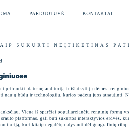
OMA
PARDUOTUVĖ
KONTAKTAI
KAIP SUKURTI NEĮTIKĖTINAS PA
giniuose
 pritraukti platesnę auditoriją ir išlaikyti jų dėmesį renginiu
oti naujų būdų ir technologijų, kurios padėtų juos atnaujinti.
 anksčiau. Viena iš sparčiai populiarėjančių renginių formų y
o srauto platformas, gali būti sukurtos interaktyvios erdvės, ku
uditoriją, kuri kitaip negalėtų dalyvauti dėl geografinių ribų.