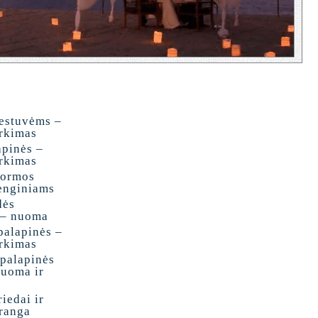
vestuvėms –
irkimas
apinės –
irkimas
formos
renginiams
dės
 – nuoma
palapinės –
irkimas
 palapinės
uoma ir
iedai ir
įranga