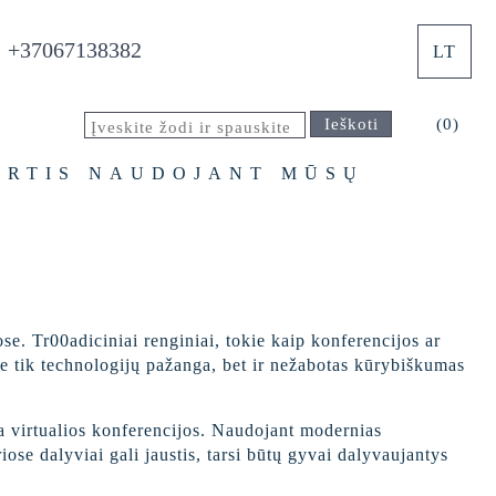
+37067138382
LT
Ieškoti
(0)
TIRTIS NAUDOJANT MŪSŲ
ose. Tr00adiciniai renginiai, tokie kaip konferencijos ar
 Ne tik technologijų pažanga, bet ir nežabotas kūrybiškumas
ra virtualios konferencijos. Naudojant modernias
riose dalyviai gali jaustis, tarsi būtų gyvai dalyvaujantys