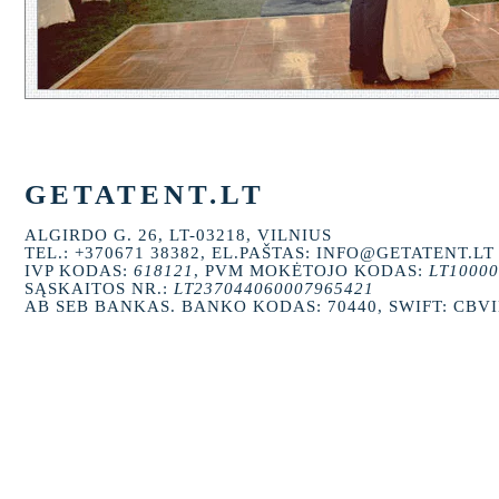
GETATENT.LT
ALGIRDO G. 26, LT-03218, VILNIUS
TEL.: +370671 38382, EL.PAŠTAS: INFO@GETATENT.LT
IVP KODAS:
618121
, PVM MOKĖTOJO KODAS:
LT10000
SĄSKAITOS NR.:
LT237044060007965421
AB SEB BANKAS. BANKO KODAS: 70440, SWIFT: CBV