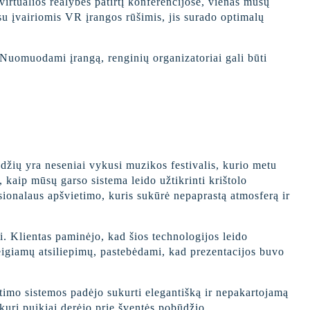
virtualios realybės patirtį konferencijose, vienas mūsų
su įvairiomis VR įrangos rūšimis, jis surado optimalų
. Nuomuodami įrangą, renginių organizatoriai gali būti
džių yra neseniai vykusi muzikos festivalis, kurio metu
 kaip mūsų garso sistema leido užtikrinti krištolo
sionalaus apšvietimo, kuris sukūrė nepaprastą atmosferą ir
. Klientas paminėjo, kad šios technologijos leido
eigiamų atsiliepimų, pastebėdami, kad prezentacijos buvo
timo sistemos padėjo sukurti elegantišką ir nepakartojamą
kuri puikiai derėjo prie šventės pobūdžio.