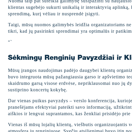
Nuoma taip pat suteikia galimybę susipažinti su naujausiom
klientas sugebėjo sukurti unikalią ir interaktyvią aplinką
sprendimą, kurį vėliau ir nusprendė įsigyti.
Taigi, mūsų nuomos galimybės leidžia organizatoriams ne ti
tikri, kad jų pasirinkti sprendimai yra optimalūs ir patikim
“`
Sėkmingų Renginių Pavyzdžiai ir Kl
Mūsų įrangos naudojimas padėjo daugybei klientų organizuo
buvo integruota mūsų pažangiausia garso ir apšvietimo tech
skaidrumo garsą visose erdvėse, nepriklausomai nuo jų dyd
sustiprino koncertų kokybę.
Dar vienas puikus pavyzdys – verslo konferencija, kurioj
pranešėjams efektyviai pateikti savo informaciją, užtikri
aiškios ir lengvai suprantamos, kas ženkliai prisidėjo pri
Vienas iš mūsų lojalių klientų, viešbutis organizuojantis
atmosferą jų renginiuose. Svečių atsiliepimai buvo itin p