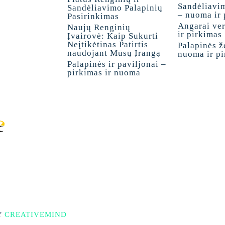
Sandėliavi
Sandėliavimo Palapinių
– nuoma ir 
Pasirinkimas
Angarai ve
Naujų Renginių
ir pirkimas
Įvairovė: Kaip Sukurti
Neįtikėtinas Patirtis
Palapinės ž
naudojant Mūsų Įrangą
nuoma ir p
Palapinės ir paviljonai –
pirkimas ir nuoma
Y
CREATIVEMIND