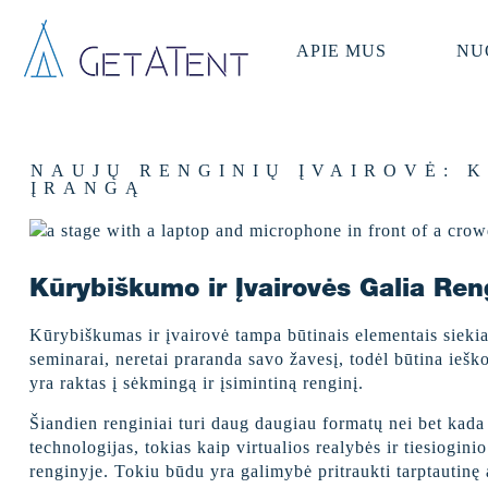
APIE MUS
NU
NAUJŲ RENGINIŲ ĮVAIROVĖ: 
ĮRANGĄ
Kūrybiškumo ir Įvairovės Galia Ren
Kūrybiškumas ir įvairovė tampa būtinais elementais siekiant
seminarai, neretai praranda savo žavesį, todėl būtina iešk
yra raktas į sėkmingą ir įsimintiną renginį.
Šiandien renginiai turi daug daugiau formatų nei bet kada
technologijas, tokias kaip virtualios realybės ir tiesiogini
renginyje. Tokiu būdu yra galimybė pritraukti tarptautinę a