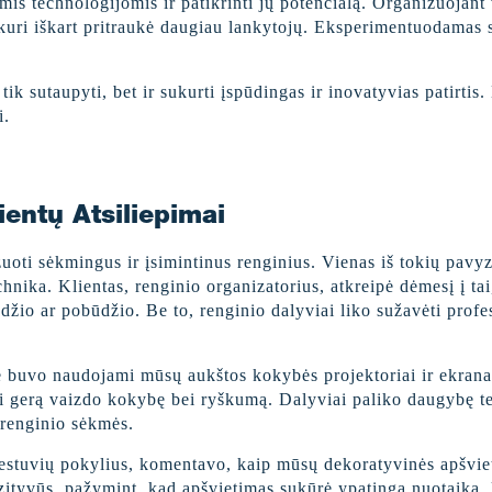
is technologijomis ir patikrinti jų potencialą. Organizuojant 
, kuri iškart pritraukė daugiau lankytojų. Eksperimentuodamas 
k sutaupyti, bet ir sukurti įspūdingas ir inovatyvias patirtis
i.
ientų Atsiliepimai
ti sėkmingus ir įsimintinus renginius. Vienas iš tokių pavyz
nika. Klientas, renginio organizatorius, atkreipė dėmesį į tai,
žio ar pobūdžio. Be to, renginio dalyviai liko sužavėti profe
e buvo naudojami mūsų aukštos kokybės projektoriai ir ekranai
nti gerą vaizdo kokybę bei ryškumą. Dalyviai paliko daugybę t
e renginio sėkmės.
 vestuvių pokylius, komentavo, kaip mūsų dekoratyvinės apšvie
ozityvūs, pažymint, kad apšvietimas sukūrė ypatingą nuotaiką, 