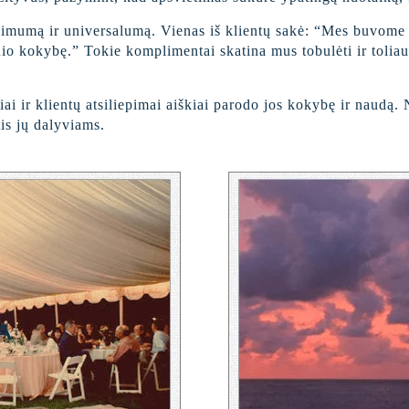
ikimumą ir universalumą. Vienas iš klientų sakė: “Mes buvome
inio kokybę.” Tokie komplimentai skatina mus tobulėti ir tolia
žiai ir klientų atsiliepimai aiškiai parodo jos kokybę ir naud
tis jų dalyviams.