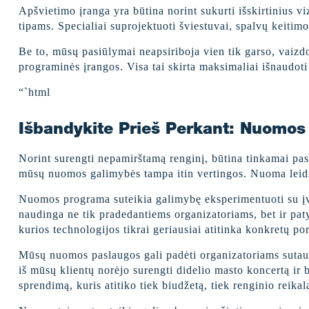
Apšvietimo įranga yra būtina norint sukurti išskirtinius v
tipams. Specialiai suprojektuoti šviestuvai, spalvų keitimo
Be to, mūsų pasiūlymai neapsiriboja vien tik garso, vaizdo
programinės įrangos. Visa tai skirta maksimaliai išnaudoti 
“`html
Išbandykite Prieš Perkant: Nuomos
Norint surengti nepamirštamą renginį, būtina tinkamai pas
mūsų nuomos galimybės tampa itin vertingos. Nuoma leidžia
Nuomos programa suteikia galimybę eksperimentuoti su įvair
naudinga ne tik pradedantiems organizatoriams, bet ir patyr
kurios technologijos tikrai geriausiai atitinka konkretų pore
Mūsų nuomos paslaugos gali padėti organizatoriams sutaupy
iš mūsų klientų norėjo surengti didelio masto koncertą ir
sprendimą, kuris atitiko tiek biudžetą, tiek renginio reika