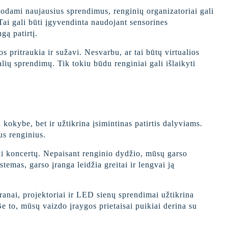
dodami naujausius sprendimus, renginių organizatoriai gali
 Tai gali būti įgyvendinta naudojant sensorines
gą patirtį.
s pritraukia ir sužavi. Nesvarbu, ar tai būtų virtualios
lių sprendimų. Tik tokiu būdu renginiai gali išlaikyti
 kokybe, bet ir užtikrina įsimintinas patirtis dalyviams.
us renginius.
ki koncertų. Nepaisant renginio dydžio, mūsų garso
temas, garso įranga leidžia greitai ir lengvai ją
kranai, projektoriai ir LED sienų sprendimai užtikrina
e to, mūsų vaizdo įraygos prietaisai puikiai derina su