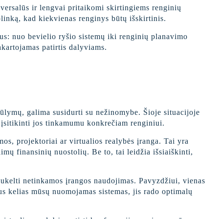
versalūs ir lengvai pritaikomi skirtingiems renginių
linką, kad kiekvienas renginys būtų išskirtinis.
ius: nuo bevielio ryšio sistemų iki renginių planavimo
akartojamas patirtis dalyviams.
iūlymų, galima susidurti su nežinomybe. Šioje situacijoje
įsitikinti jos tinkamumu konkrečiam renginiui.
s, projektoriai ar virtualios realybės įranga. Tai yra
ų finansinių nuostolių. Be to, tai leidžia išsiaiškinti,
 sukelti netinkamos įrangos naudojimas. Pavyzdžiui, vienas
ius kelias mūsų nuomojamas sistemas, jis rado optimalų