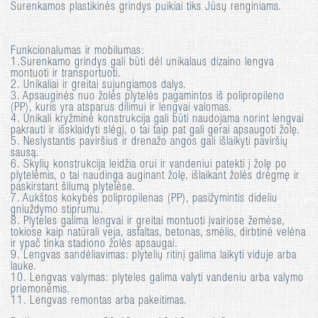
Surenkamos plastikinės grindys puikiai tiks Jūsų renginiams.
Funkcionalumas ir mobilumas:
1.Surenkamo grindys gali būti dėl unikalaus dizaino lengva
montuoti ir transportuoti.
2. Unikaliai ir greitai sujungiamos dalys.
3. Apsauginės nuo žolės plytelės pagamintos iš polipropileno
(PP), kuris yra atsparus dilimui ir lengvai valomas.
4. Unikali kryžminė konstrukcija gali būti naudojama norint lengvai
pakrauti ir išsklaidyti slėgį, o tai taip pat gali gerai apsaugoti žolę.
5. Neslystantis paviršius ir drenažo angos gali išlaikyti paviršių
sausą.
6. Skylių konstrukcija leidžia orui ir vandeniui patekti į žolę po
plytelėmis, o tai naudinga auginant žolę, išlaikant žolės drėgmę ir
paskirstant šilumą plytelėse.
7. Aukštos kokybės polipropilenas (PP), pasižymintis dideliu
gniuždymo stiprumu.
8. Plyteles galima lengvai ir greitai montuoti įvairiose žemėse,
tokiose kaip natūrali veja, asfaltas, betonas, smėlis, dirbtinė velėna
ir ypač tinka stadiono žolės apsaugai.
9. Lengvas sandėliavimas: plytelių ritinį galima laikyti viduje arba
lauke.
10. Lengvas valymas: plyteles galima valyti vandeniu arba valymo
priemonėmis.
11. Lengvas remontas arba pakeitimas.