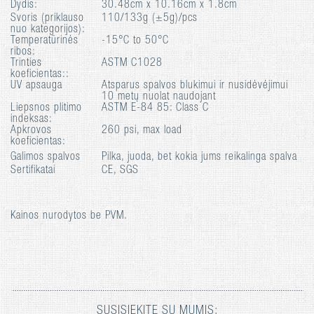
Dydis:
30.48cm x 10.16cm x 1.8cm
Svoris (priklauso
110/133g (±5g)/pcs
nuo kategorijos):
Temperatūrinės
-15°C to 50°C
ribos:
Trinties
ASTM C1028
koeficientas::
UV apsauga
Atsparus spalvos blukimui ir nusidėvėjimui
10 metų nuolat naudojant
Liepsnos plitimo
ASTM E-84 85: Class C
indeksas:
Apkrovos
260 psi, max load
koeficientas:
Galimos spalvos
Pilka, juoda, bet kokia jums reikalinga spalva
Sertifikatai
CE, SGS
Kainos nurodytos be PVM.
SUSISIEKITE SU MUMIS: