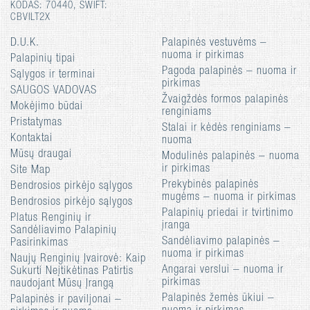
KODAS: 70440, SWIFT:
CBVILT2X
D.U.K.
Palapinės vestuvėms –
nuoma ir pirkimas
Palapinių tipai
Pagoda palapinės – nuoma ir
Sąlygos ir terminai
pirkimas
SAUGOS VADOVAS
Žvaigždės formos palapinės
Mokėjimo būdai
renginiams
Pristatymas
Stalai ir kėdės renginiams –
Kontaktai
nuoma
Mūsų draugai
Modulinės palapinės – nuoma
ir pirkimas
Site Map
Prekybinės palapinės
Bendrosios pirkėjo sąlygos
mugėms – nuoma ir pirkimas
Bendrosios pirkėjo sąlygos
Palapinių priedai ir tvirtinimo
Platus Renginių ir
įranga
Sandėliavimo Palapinių
Sandėliavimo palapinės –
Pasirinkimas
nuoma ir pirkimas
Naujų Renginių Įvairovė: Kaip
Angarai verslui – nuoma ir
Sukurti Neįtikėtinas Patirtis
pirkimas
naudojant Mūsų Įrangą
Palapinės žemės ūkiui –
Palapinės ir paviljonai –