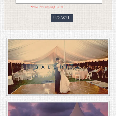
*
Privalomi užpildyti laukai