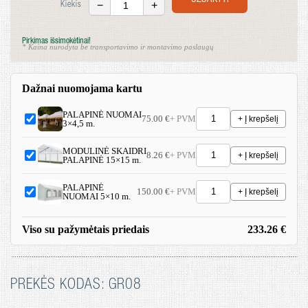
UŽSAKYTI
−
+
Kiekis
Pirkimas išsimokėtinai!
* Kaina nurodyta be transportavimo ir montavimo paslaugų
Dažnai nuomojama kartu
PALAPINĖ NUOMAI
75.00 €
+ PVM
+ Į krepšelį
3×4,5 m.
MODULINĖ SKAIDRI
8.26 €
+ PVM
+ Į krepšelį
PALAPINĖ 15×15 m.
PALAPINĖ
150.00 €
+ PVM
+ Į krepšelį
NUOMAI 5×10 m.
Viso su pažymėtais priedais
233.26 €
PREKĖS KODAS: GR08