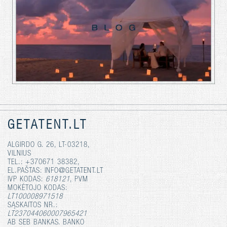
GETATENT.LT
ALGIRDO G. 26, LT-03218,
VILNIUS
TEL.: +370671 38382,
EL.PAŠTAS: INFO@GETATENT.LT
IVP KODAS:
618121
, PVM
MOKĖTOJO KODAS:
LT100008971518
SĄSKAITOS NR.:
LT237044060007965421
AB SEB BANKAS. BANKO