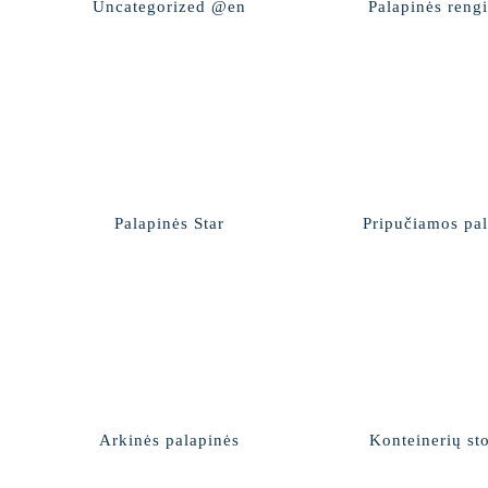
Uncategorized @en
Palapinės reng
Palapinės Star
Pripučiamos pa
Arkinės palapinės
Konteinerių st