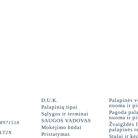
D.U.K.
Palapinės 
nuoma ir p
Palapinių tipai
Pagoda pal
Sąlygos ir terminai
nuoma ir p
SAUGOS VADOVAS
8971518
Žvaigždės 
Mokėjimo būdai
palapinės 
ILT2X
Pristatymas
Stalai ir kė