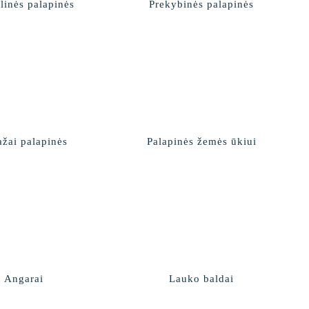
inės palapinės
Prekybinės palapinės
ažai palapinės
Palapinės žemės ūkiui
Angarai
Lauko baldai