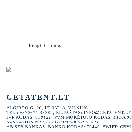
Renginių įranga
GETATENT.LT
ALGIRDO G. 26, LT-03218, VILNIUS
TEL.: +370671 38382, EL.PAŠTAS: INFO@GETATENT.LT
IVP KODAS:
618121
, PVM MOKĖTOJO KODAS:
LT10000
SĄSKAITOS NR.:
LT237044060007965421
AB SEB BANKAS. BANKO KODAS: 70440, SWIFT: CBV