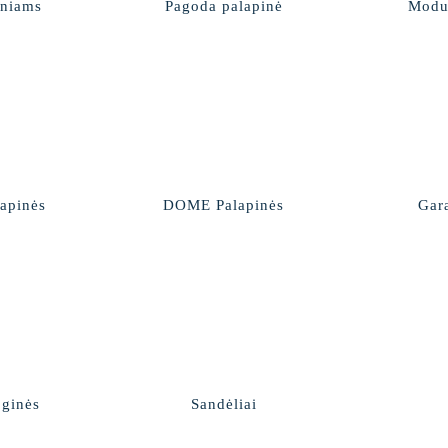
iniams
Pagoda palapinė
Modul
lapinės
DOME Palapinės
Gar
oginės
Sandėliai