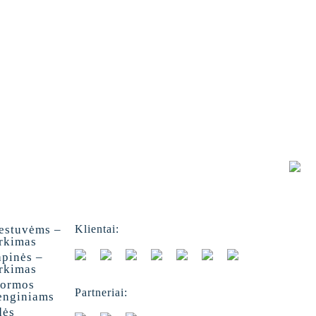
vestuvėms –
Klientai:
irkimas
apinės –
irkimas
formos
Partneriai:
renginiams
dės