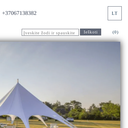
+37067138382
LT
Ieškoti
(0)