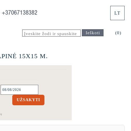
+37067138382
LT
Ieškoti
(0)
PINĖ 15X15 M.
:
UŽSAKYTI
gų