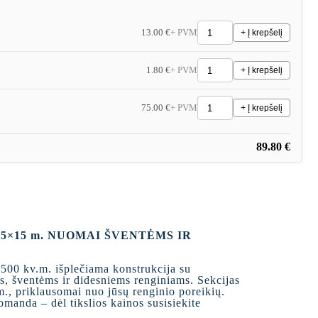
13.00 €
+ PVM
+ Į krepšelį
1.80 €
+ PVM
+ Į krepšelį
75.00 €
+ PVM
+ Į krepšelį
89.80 €
5×15 m. NUOMAI ŠVENTĖMS IR
i 500 kv.m. išplečiama konstrukcija su
s, šventėms ir didesniems renginiams. Sekcijas
m., priklausomai nuo jūsų renginio poreikių.
manda – dėl tikslios kainos susisiekite