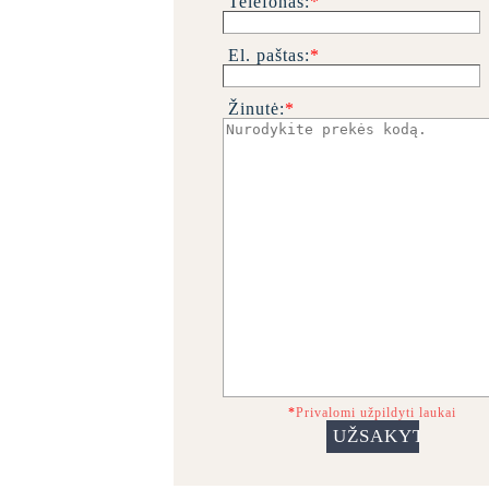
Telefonas:
*
El. paštas:
*
Žinutė:
*
*
Privalomi užpildyti laukai