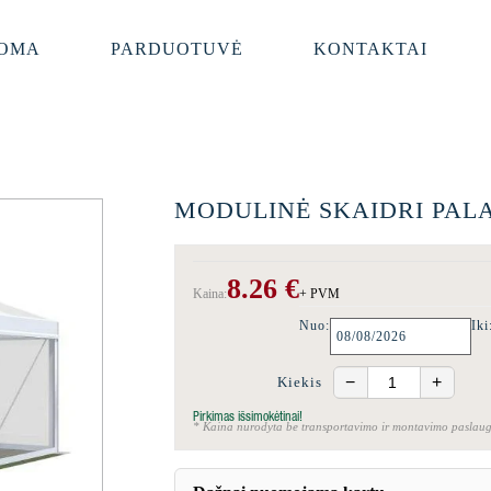
OMA
PARDUOTUVĖ
KONTAKTAI
MODULINĖ SKAIDRI PALA
8.26 €
Kaina:
+ PVM
Nuo:
Iki
−
+
Kiekis
Pirkimas išsimokėtinai!
* Kaina nurodyta be transportavimo ir montavimo paslau