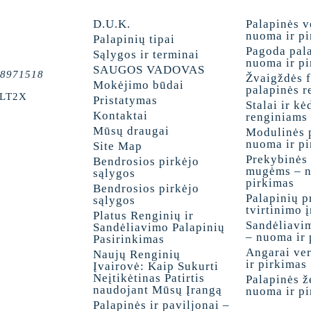
D.U.K.
Palapinės 
nuoma ir p
Palapinių tipai
Pagoda pal
Sąlygos ir terminai
nuoma ir p
SAUGOS VADOVAS
8971518
Žvaigždės 
Mokėjimo būdai
palapinės 
ILT2X
Pristatymas
Stalai ir kė
Kontaktai
renginiams
Mūsų draugai
Modulinės 
nuoma ir p
Site Map
Prekybinės
Bendrosios pirkėjo
mugėms – n
sąlygos
pirkimas
Bendrosios pirkėjo
Palapinių pr
sąlygos
tvirtinimo 
Platus Renginių ir
Sandėliavi
Sandėliavimo Palapinių
– nuoma ir 
Pasirinkimas
Angarai ve
Naujų Renginių
ir pirkimas
Įvairovė: Kaip Sukurti
Neįtikėtinas Patirtis
Palapinės ž
naudojant Mūsų Įrangą
nuoma ir p
Palapinės ir paviljonai –