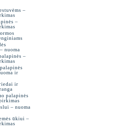
vestuvėms –
irkimas
apinės –
irkimas
formos
renginiams
dės
 – nuoma
palapinės –
irkimas
 palapinės
uoma ir
iedai ir
įranga
mo palapinės
pirkimas
rslui – nuoma
emės ūkiui –
irkimas