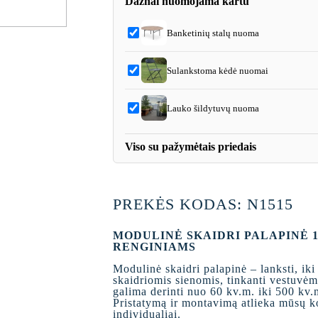
Dažnai nuomojama kartu
Banketinių stalų nuoma
Sulankstoma kėdė nuomai
Lauko šildytuvų nuoma
Viso su pažymėtais priedais
PREKĖS KODAS: N1515
MODULINĖ SKAIDRI PALAPINĖ 1
RENGINIAMS
Modulinė skaidri palapinė – lanksti, ik
skaidriomis sienomis, tinkanti vestuvėm
galima derinti nuo 60 kv.m. iki 500 kv.
Pristatymą ir montavimą atlieka mūsų ko
individualiai.