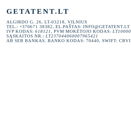
GETATENT.LT
ALGIRDO G. 26, LT-03218, VILNIUS
TEL.: +370671 38382, EL.PAŠTAS: INFO@GETATENT.LT
IVP KODAS:
618121
, PVM MOKĖTOJO KODAS:
LT10000
SĄSKAITOS NR.:
LT237044060007965421
AB SEB BANKAS. BANKO KODAS: 70440, SWIFT: CBV