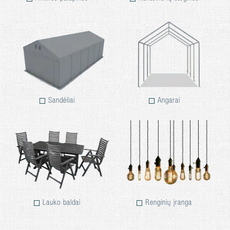
Sandėliai
Angarai
Lauko baldai
Renginių įranga