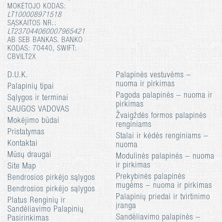
MOKĖTOJO KODAS:
LT100008971518
SĄSKAITOS NR.:
LT237044060007965421
AB SEB BANKAS. BANKO
KODAS: 70440, SWIFT:
CBVILT2X
D.U.K.
Palapinės vestuvėms –
nuoma ir pirkimas
Palapinių tipai
Pagoda palapinės – nuoma ir
Sąlygos ir terminai
pirkimas
SAUGOS VADOVAS
Žvaigždės formos palapinės
Mokėjimo būdai
renginiams
Pristatymas
Stalai ir kėdės renginiams –
Kontaktai
nuoma
Mūsų draugai
Modulinės palapinės – nuoma
ir pirkimas
Site Map
Prekybinės palapinės
Bendrosios pirkėjo sąlygos
mugėms – nuoma ir pirkimas
Bendrosios pirkėjo sąlygos
Palapinių priedai ir tvirtinimo
Platus Renginių ir
įranga
Sandėliavimo Palapinių
Sandėliavimo palapinės –
Pasirinkimas