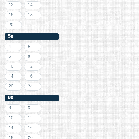
12
14
16
18
20
5x
4
5
6
8
10
12
14
16
20
24
6x
6
8
10
12
14
16
18
20