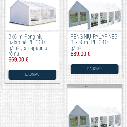
3x6 m Renginių
RENGINIŲ PALAPINĖS
palapinė PE 300
3 x 9 m. PE 240
g/m² , su apatiniu
g/m²
rėmu
689.00 €
669.00 €
DAUGIAU
DAUGIAU