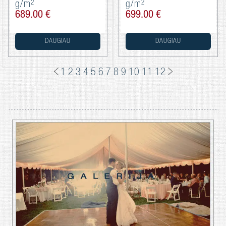
g/m²
g/m²
689.00 €
699.00 €
DAUGIAU
DAUGIAU
1
2
3
4
5
6
7
8
9
10
11
12