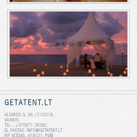
GETATENT.LT
ALGIRDO G. 26, LT-03218,
VILNIUS
TEL.: +370671 38382,
EL.PAŠTAS: INFO@GETATENT.LT
IVP KODAS:
618121
, PVM