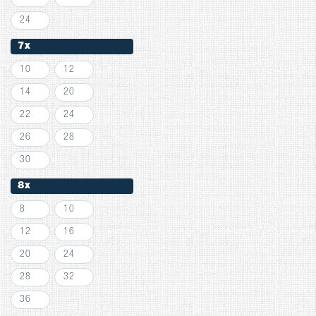
24
7x
10
12
14
20
22
24
26
28
30
8x
8
10
12
16
20
24
28
32
36