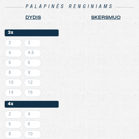
PALAPINĖS RENGINIAMS
DYDIS
SKERSMUO
3x
2
3
4
4,5
5
6
8
9
10
12
14
16
4x
2
4
5
6
8
10