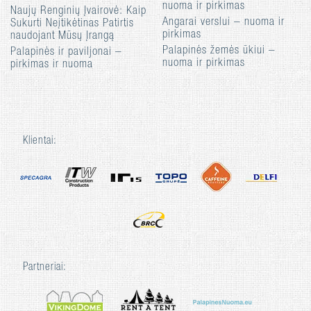
nuoma ir pirkimas
Naujų Renginių Įvairovė: Kaip
Angarai verslui – nuoma ir
Sukurti Neįtikėtinas Patirtis
pirkimas
naudojant Mūsų Įrangą
Palapinės žemės ūkiui –
Palapinės ir paviljonai –
nuoma ir pirkimas
pirkimas ir nuoma
Klientai:
Partneriai: