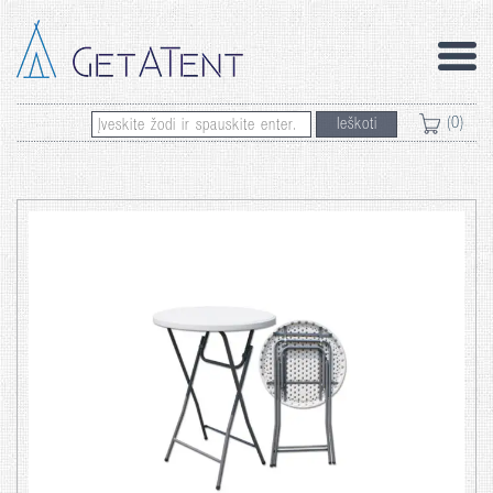
(0)
Ieškoti