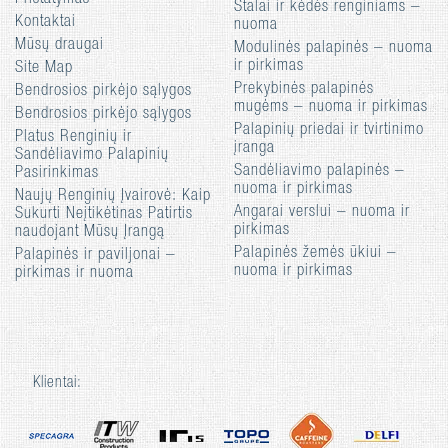
Stalai ir kėdės renginiams –
Kontaktai
nuoma
Mūsų draugai
Modulinės palapinės – nuoma
ir pirkimas
Site Map
Prekybinės palapinės
Bendrosios pirkėjo sąlygos
mugėms – nuoma ir pirkimas
Bendrosios pirkėjo sąlygos
Palapinių priedai ir tvirtinimo
Platus Renginių ir
įranga
Sandėliavimo Palapinių
Sandėliavimo palapinės –
Pasirinkimas
nuoma ir pirkimas
Naujų Renginių Įvairovė: Kaip
Angarai verslui – nuoma ir
Sukurti Neįtikėtinas Patirtis
pirkimas
naudojant Mūsų Įrangą
Palapinės žemės ūkiui –
Palapinės ir paviljonai –
nuoma ir pirkimas
pirkimas ir nuoma
Klientai: