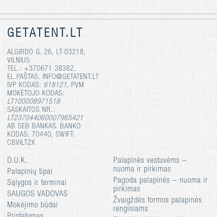
GETATENT.LT
ALGIRDO G. 26, LT-03218,
VILNIUS
TEL.: +370671 38382,
EL.PAŠTAS: INFO@GETATENT.LT
IVP KODAS:
618121
, PVM
MOKĖTOJO KODAS:
LT100008971518
SĄSKAITOS NR.:
LT237044060007965421
AB SEB BANKAS. BANKO
KODAS: 70440, SWIFT:
CBVILT2X
D.U.K.
Palapinės vestuvėms –
nuoma ir pirkimas
Palapinių tipai
Pagoda palapinės – nuoma ir
Sąlygos ir terminai
pirkimas
SAUGOS VADOVAS
Žvaigždės formos palapinės
Mokėjimo būdai
renginiams
Pristatymas