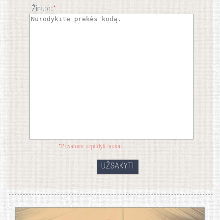
Žinutė:
*
*
Privalomi užpildyti laukai