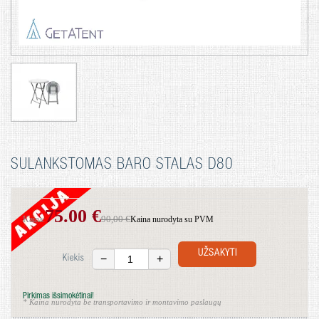
SULANKSTOMAS BARO STALAS D80
75.00 €
90,00 €
Kaina:
Kaina nurodyta su PVM
UŽSAKYTI
−
+
Kiekis
Pirkimas išsimokėtinai!
* Kaina nurodyta be transportavimo ir montavimo paslaugų